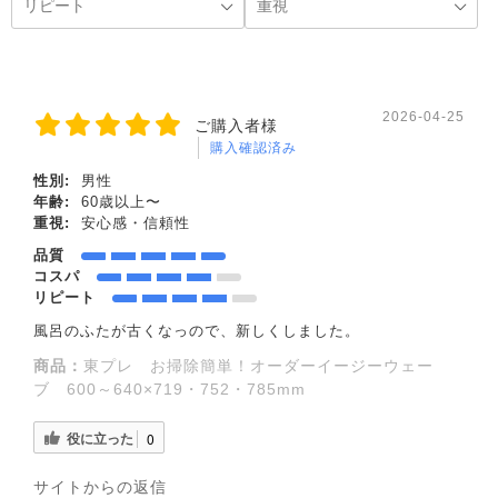
2026-04-25
ご購入者様
購入確認済み
性別:
男性
年齢:
60歳以上〜
重視:
安心感・信頼性
品質
コスパ
リピート
風呂のふたが古くなっので、新しくしました。
商品：
東プレ お掃除簡単！オーダーイージーウェー
ブ 600～640×719・752・785mm
役に立った
0
サイトからの返信