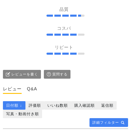
品質
コスパ
リピート
レビューを書く
質問する
レビュー
Q&A
日付順 ↓
評価順
いいね数順
購入確認順
返信順
写真・動画付き順
詳細フィルター