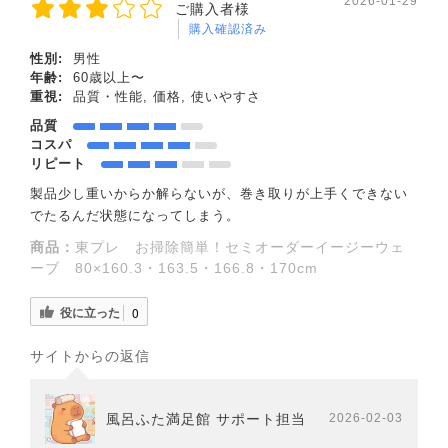
2026-01-29
ご購入者様
購入確認済み
性別:
男性
年齢:
60歳以上〜
重視:
品質・性能, 価格, 使いやすさ
品質
コスパ
リピート
製品少し重いからか解らないが、巻き取りが上手くできない
でたるんだ状態になってしまう。
商品：
東プレ お掃除簡単！セミオーダーイージーウェ
ーブ 80×160.3・163.5・166.8・170cm
役に立った
0
サイトからの返信
風呂ふた満足館 サポート担当
2026-02-03