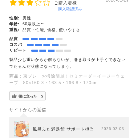
2026-01-29
ご購入者様
購入確認済み
性別:
男性
年齢:
60歳以上〜
重視:
品質・性能, 価格, 使いやすさ
品質
コスパ
リピート
製品少し重いからか解らないが、巻き取りが上手くできない
でたるんだ状態になってしまう。
商品：
東プレ お掃除簡単！セミオーダーイージーウェ
ーブ 80×160.3・163.5・166.8・170cm
役に立った
0
サイトからの返信
風呂ふた満足館 サポート担当
2026-02-03