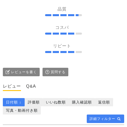
品質
コスパ
リピート
レビューを書く
質問する
レビュー
Q&A
日付順 ↓
評価順
いいね数順
購入確認順
返信順
写真・動画付き順
詳細フィルター