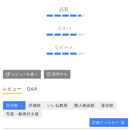
品質
コスパ
リピート
レビューを書く
質問する
レビュー
Q&A
日付順 ↓
評価順
いいね数順
購入確認順
返信順
写真・動画付き順
詳細フィルター