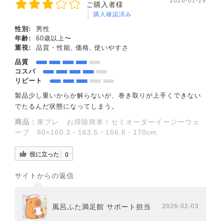
2026-01-29
ご購入者様
購入確認済み
性別:
男性
年齢:
60歳以上〜
重視:
品質・性能, 価格, 使いやすさ
品質
コスパ
リピート
製品少し重いからか解らないが、巻き取りが上手くできない
でたるんだ状態になってしまう。
商品：
東プレ お掃除簡単！セミオーダーイージーウェ
ーブ 80×160.3・163.5・166.8・170cm
役に立った
0
サイトからの返信
風呂ふた満足館 サポート担当
2026-02-03