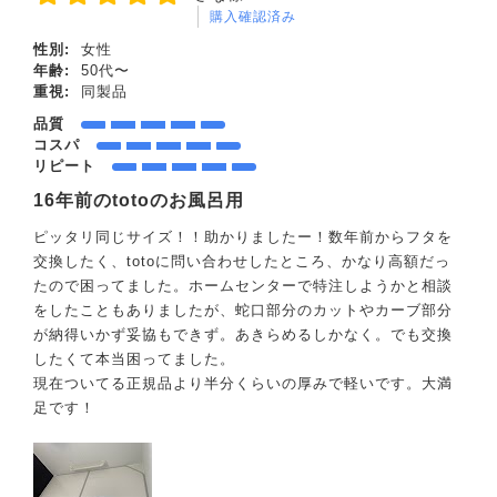
購入確認済み
性別:
女性
年齢:
50代〜
重視:
同製品
品質
コスパ
リピート
16年前のtotoのお風呂用
ピッタリ同じサイズ！！助かりましたー！数年前からフタを
交換したく、totoに問い合わせしたところ、かなり高額だっ
たので困ってました。ホームセンターで特注しようかと相談
をしたこともありましたが、蛇口部分のカットやカーブ部分
が納得いかず妥協もできず。あきらめるしかなく。でも交換
したくて本当困ってました。
現在ついてる正規品より半分くらいの厚みで軽いです。大満
足です！