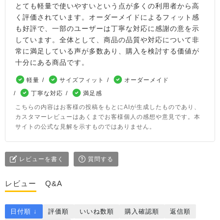
とても軽量で使いやすいという点が多くの利用者から高
く評価されています。オーダーメイドによるフィット感
も好評で、一部のユーザーは丁寧な対応に感謝の意を示
しています。全体として、商品の品質や対応について非
常に満足している声が多数あり、購入を検討する価値が
十分にある商品です。
軽量
サイズフィット
オーダーメイド
丁寧な対応
満足感
こちらの内容はお客様の投稿をもとにAIが生成したものであり、
カスタマーレビューはあくまでお客様個人の感想や意見です。本
サイトの公式な見解を示すものではありません。
レビューを書く
質問する
レビュー
Q&A
日付順 ↓
評価順
いいね数順
購入確認順
返信順