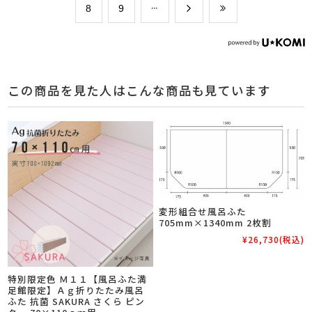
​8
​9
この商品を見た人はこんな商品も見ています
変形組合せ風呂ふた
705mm×1340mm 2枚割
¥26,730
(税込)
特別限定色 Ｍ１１【風呂ふた満
足館限定】Ａｇ折りたたみ風呂
ふた 抗菌 SAKURA さくら ピン