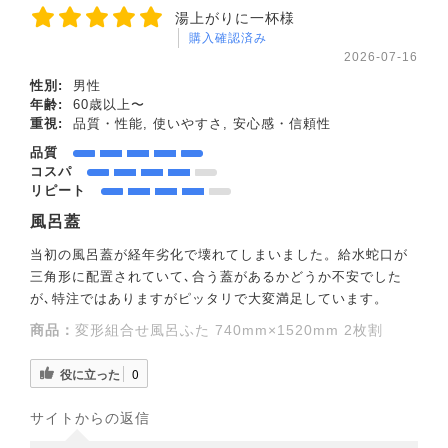
湯上がりに一杯様
購入確認済み
2026-07-16
性別:
男性
年齢:
60歳以上〜
重視:
品質・性能, 使いやすさ, 安心感・信頼性
品質
コスパ
リピート
風呂蓋
当初の風呂蓋が経年劣化で壊れてしまいました。給水蛇口が
三角形に配置されていて､合う蓋があるかどうか不安でした
が､特注ではありますがピッタリで大変満足しています。
商品：
変形組合せ風呂ふた 740mm×1520mm 2枚割
役に立った
0
サイトからの返信