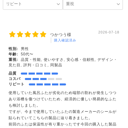
2026-07-18
つかつう様
購入確認済み
性別:
男性
年齢:
50代〜
重視:
品質・性能, 使いやすさ, 安心感・信頼性, デザイン・
見た目, 評判・口コミ, 同製品
品質
コスパ
リピート
使用していた風呂ふたが劣化のため端部の割れが発生しつつ
あり浴槽を傷つけていたため、経済的に優しい簡易的なふた
も検討しました。
ですが、今まで使用していたふたの製造メーカーのシールが
貼られていてこちらの製品に辿り着きました。
前回のふたは保温性が有り重かったです今回の購入した製品