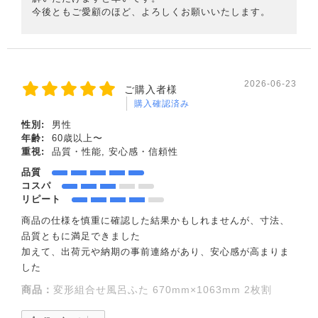
今後ともご愛顧のほど、よろしくお願いいたします。
2026-06-23
ご購入者様
購入確認済み
性別:
男性
年齢:
60歳以上〜
重視:
品質・性能, 安心感・信頼性
品質
コスパ
リピート
商品の仕様を慎重に確認した結果かもしれませんが、寸法、
品質ともに満足できました
加えて、出荷元や納期の事前連絡があり、安心感が高まりま
した
商品：
変形組合せ風呂ふた 670mm×1063mm 2枚割