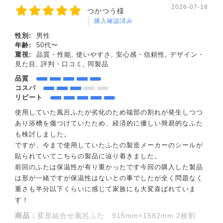
2026-07-18
つかつう様
購入確認済み
性別:
男性
年齢:
50代〜
重視:
品質・性能, 使いやすさ, 安心感・信頼性, デザイン・
見た目, 評判・口コミ, 同製品
品質
コスパ
リピート
使用していた風呂ふたが劣化のため端部の割れが発生しつつ
あり浴槽を傷つけていたため、経済的に優しい簡易的なふた
も検討しました。
ですが、今まで使用していたふたの製造メーカーのシールが
貼られていてこちらの製品に辿り着きました。
前回のふたは保温性が有り重かったです今回の購入した製品
は形が一緒ですが保温性はないとの事でしたが全く問題なく
重さも半分以下くらいに感じて家族にも大変喜ばれていま
す！
商品：
変形組合せ風呂ふた 915mm×1582mm 2枚割