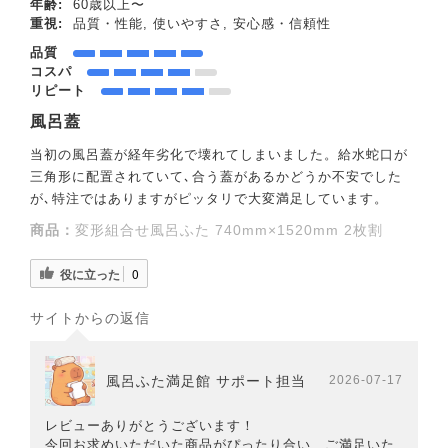
年齢:
60歳以上〜
重視:
品質・性能, 使いやすさ, 安心感・信頼性
品質
コスパ
リピート
風呂蓋
当初の風呂蓋が経年劣化で壊れてしまいました。給水蛇口が
三角形に配置されていて､合う蓋があるかどうか不安でした
が､特注ではありますがピッタリで大変満足しています。
商品：
変形組合せ風呂ふた 740mm×1520mm 2枚割
役に立った
0
サイトからの返信
風呂ふた満足館 サポート担当
2026-07-17
レビューありがとうございます！
今回お求めいただいた商品がぴったり合い、ご満足いた