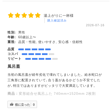
湯上がりに一杯様
購入確認済み
2026-07-16
性別:
男性
年齢:
60歳以上〜
重視:
品質・性能, 使いやすさ, 安心感・信頼性
品質
コスパ
リピート
風呂蓋
当初の風呂蓋が経年劣化で壊れてしまいました。給水蛇口が
三角形に配置されていて､合う蓋があるかどうか不安でした
が､特注ではありますがピッタリで大変満足しています。
商品：
変形組合せ風呂ふた 740mm×1520mm 2枚割
役に立った
0