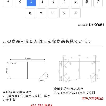
​1
​2
​3
​4
​5
​6
​7
​8
​9
この商品を見た人はこんな商品も見ています
変形組合せ風呂ふた
変形組合せ風呂ふた
772.5mm×1266mm 2枚割
780mm×1600mm 2枚割 斜め
¥26,520
(税込)
カット有
¥32,560
(税込)