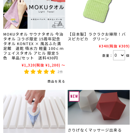
MOKUタオル サウナタオル 今治
【日本製】ラクラクお掃除！バ
タオル コラボ限定 15周年記念
スピカピカ グリーン
タオル KONTEX × 風呂ふた満
¥340
(税抜 ¥309)
足館 速乾 吸水力 軽量 100ｃｍ
フェイスタオル アヒル 限定５
数量：
個
色 単品/セット 送料430円
¥1,320
(税抜 ¥1,200)
～
2件
商品を見る
さりげなくマッサージ出来る