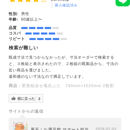
購入確認済み
性別:
男性
年齢:
60歳以上〜
品質
コスパ
リピート
検索が難しい
既成寸法で見つからなかったが、寸法オーダーで検索する
と、３枚組と表示されたので、２枚組の既製品から、寸法の
近い商品を選びました。
違和感のない寸法なので満足しています。
商品：
変形組合せ風呂ふた 740mm×1520mm 2枚割
役に立った
3
サイトからの返信
風呂ふた満足館 サポート担当
2026-07-02