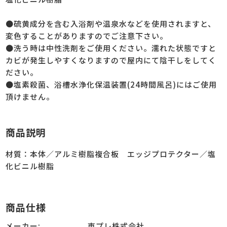
●硫黄成分を含む入浴剤や温泉水などを使用されますと、
変色することがありますのでご注意下さい。
●洗う時は中性洗剤をご使用ください。濡れた状態ですと
カビが発生しやすくなりますので屋内にて陰干しをしてく
ださい。
●塩素殺菌、浴槽水浄化保温装置(24時間風呂)にはご使用
頂けません。
商品説明
材質：本体／アルミ樹脂複合板 エッジプロテクター／塩
化ビニル樹脂
商品仕様
メーカー:
東プレ株式会社