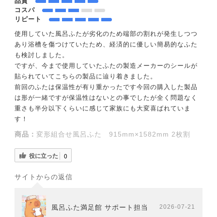
品質
コスパ
リピート
使用していた風呂ふたが劣化のため端部の割れが発生しつつ
あり浴槽を傷つけていたため、経済的に優しい簡易的なふた
も検討しました。
ですが、今まで使用していたふたの製造メーカーのシールが
貼られていてこちらの製品に辿り着きました。
前回のふたは保温性が有り重かったです今回の購入した製品
は形が一緒ですが保温性はないとの事でしたが全く問題なく
重さも半分以下くらいに感じて家族にも大変喜ばれていま
す！
商品：
変形組合せ風呂ふた 915mm×1582mm 2枚割
役に立った
0
サイトからの返信
風呂ふた満足館 サポート担当
2026-07-21