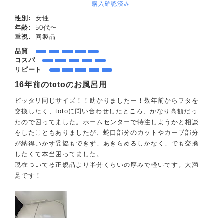
購入確認済み
性別:
女性
年齢:
50代〜
重視:
同製品
品質
コスパ
リピート
16年前のtotoのお風呂用
ピッタリ同じサイズ！！助かりましたー！数年前からフタを
交換したく、totoに問い合わせしたところ、かなり高額だっ
たので困ってました。ホームセンターで特注しようかと相談
をしたこともありましたが、蛇口部分のカットやカーブ部分
が納得いかず妥協もできず。あきらめるしかなく。でも交換
したくて本当困ってました。
現在ついてる正規品より半分くらいの厚みで軽いです。大満
足です！