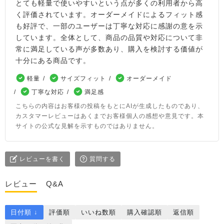
とても軽量で使いやすいという点が多くの利用者から高
く評価されています。オーダーメイドによるフィット感
も好評で、一部のユーザーは丁寧な対応に感謝の意を示
しています。全体として、商品の品質や対応について非
常に満足している声が多数あり、購入を検討する価値が
十分にある商品です。
軽量
サイズフィット
オーダーメイド
丁寧な対応
満足感
こちらの内容はお客様の投稿をもとにAIが生成したものであり、
カスタマーレビューはあくまでお客様個人の感想や意見です。本
サイトの公式な見解を示すものではありません。
レビューを書く
質問する
レビュー
Q&A
日付順 ↓
評価順
いいね数順
購入確認順
返信順