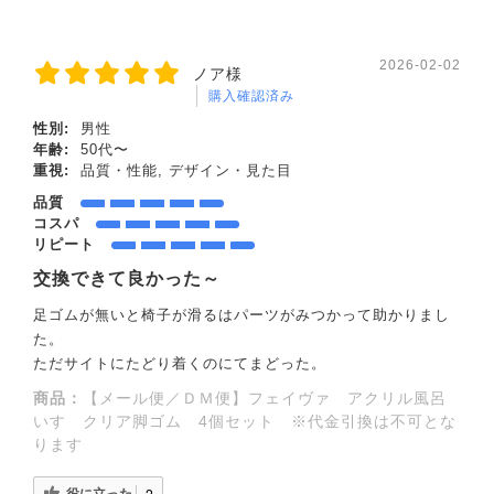
2026-02-02
ノア様
購入確認済み
性別:
男性
年齢:
50代〜
重視:
品質・性能, デザイン・見た目
品質
コスパ
リピート
交換できて良かった～
足ゴムが無いと椅子が滑るはパーツがみつかって助かりまし
た。
ただサイトにたどり着くのにてまどった。
商品：
【メール便／ＤＭ便】フェイヴァ アクリル風呂
いす クリア脚ゴム 4個セット ※代金引換は不可とな
ります
役に立った
2