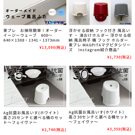
東プレ お掃除簡単！オーダー
浮かせる収納 フック付き 風呂い
イージーウェーブ 600～
す ・ 湯おけホルダー 浮かせる収
640×1308・1341・1373mm
納 風呂椅子 桶 フック ホルダー
東プレ MAGPITAマグピタシリー
¥13,090
(税込)
ズ Instagram紹介商品*
¥1,730
(税込)
Ag抗菌お風呂いす(ホワイト）
Ag抗菌お風呂いす(ホワイト）
高さ30センチと選べる桶セット
高さ25センチと選べる桶のセッ
～フェイヴァ～
ト～フェイヴァ～
¥3,350
(税込)
¥2,740
(税込)